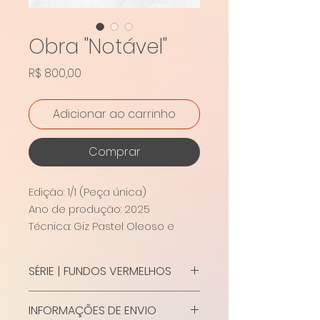
Obra "Notável"
Preço
R$ 800,00
Adicionar ao carrinho
Comprar
Edição: 1/1 (Peça única)
Ano de produção: 2025
Técnica: Giz Pastel Oleoso e
Tinta acrílica sobre papel
Paraná
SÉRIE | FUNDOS VERMELHOS
Tamanho: 29,7 x 42 cm (largura x
altura)
Este é um dos quadros de uma
INFORMAÇÕES DE ENVIO
série de (até o momento) 21