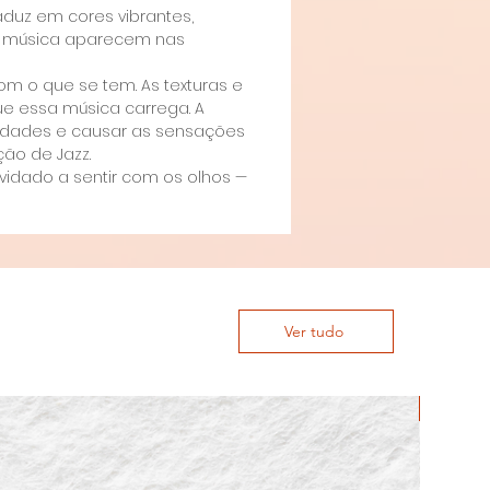
aduz em cores vibrantes,
sa música aparecem nas
com o que se tem. As texturas e
ue essa música carrega. A
lidades e causar as sensações
ão de Jazz.
nvidado a sentir com os olhos —
Ver tudo
Prints