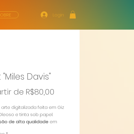
Login
SOBRE
t "Miles Davis"
Preço
rtir de
R$80,00
promocional
e arte digitalizada feita em Giz
Oleoso e tinta sob papel.
são de alta qualidade
em
Markatto Bianco 250g/m²