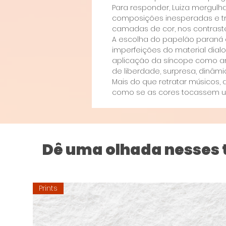
Para responder, Luiza mergulh
composições inesperadas e tr
camadas de cor, nos contraste
A escolha do papelão paraná com
imperfeições do material dial
aplicação da síncope como an
de liberdade, surpresa, dinâm
Mais do que retratar músicos, 
como se as cores tocassem um
Dê uma olhada nesses
Prints