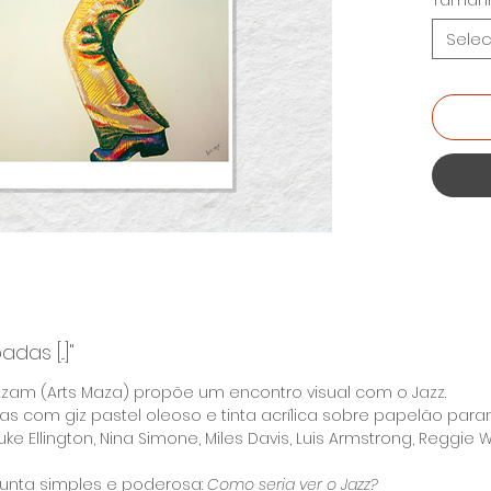
Taman
em
Ta
cm; A4:
Selec
Essa pr
Cores S
no Jazz
produz
Prin
Nume
Não
as [...]"
 Azam (Arts Maza) propõe um encontro visual com o Jazz.
tas com giz pastel oleoso e tinta acrílica sobre papelão pa
 Ellington, Nina Simone, Miles Davis, Luis Armstrong, Reggie 
unta simples e poderosa:
Como seria ver o Jazz?