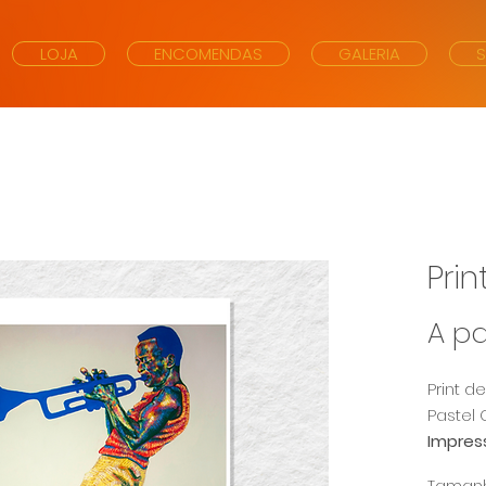
LOJA
ENCOMENDAS
GALERIA
Prin
A pa
Print d
Pastel 
Impres
Papel 