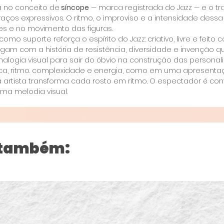
a no conceito de
síncope
— marca registrada do Jazz — e o tr
aços expressivos. O ritmo, o improviso e a intensidade des
s e no movimento das figuras.
o suporte reforça o espírito do Jazz: criativo, livre e feito 
ogam com a história de resistência, diversidade e invenção q
alogia visual para sair do óbvio na construção das persona
ica, ritmo. complexidade e energia, como em uma apresentaç
a artista transforma cada rosto em ritmo. O espectador é co
a melodia visual.
 também: