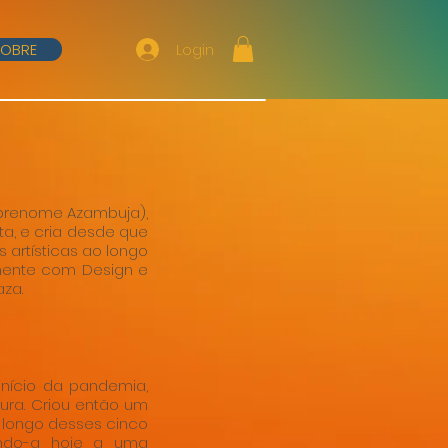
Login
SOBRE
sobrenome Azambuja),
ta, e cria desde que
 artísticas ao longo
lmente com Design e
aza.
início da pandemia,
ura. Criou então um
o longo desses cinco
ando-a hoje a uma