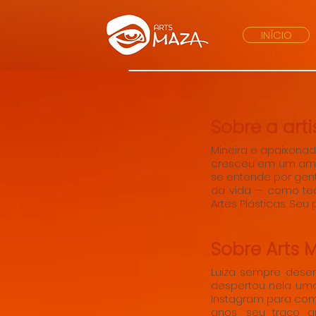
INÍCIO
Sobre a arti
Mineira e apaixonad
cresceu em um ambie
se entende por gent
da vida — como tea
Artes Plásticas. Seu
Sobre Arts 
Luiza sempre desen
despertou nela uma
Instagram para comp
anos, seu traço 