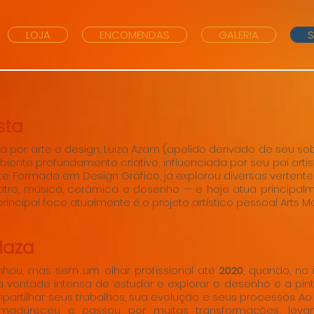
LOJA
ENCOMENDAS
GALERIA
sta
a por arte e design, Luiza Azam (apelido derivado de seu 
nte profundamente criativo, influenciada por seu pai artis
e. Formada em Design Gráfico, já explorou diversas vertentes
tro, música, cerâmica e desenho — e hoje atua principa
 principal foco atualmente é o projeto artístico pessoal Arts M
Maza
hou, mas sem um olhar profissional até
2020
, quando, no 
 vontade intensa de estudar e explorar o desenho e a pint
artilhar seus trabalhos, sua evolução e seus processos. A
amadureceu e passou por muitas transformações, lev